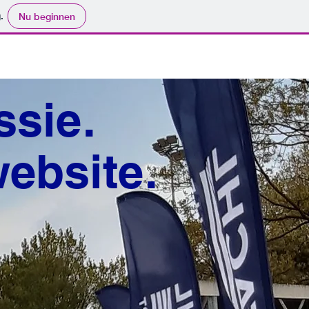
.
Nu beginnen
assie.
ebsite.