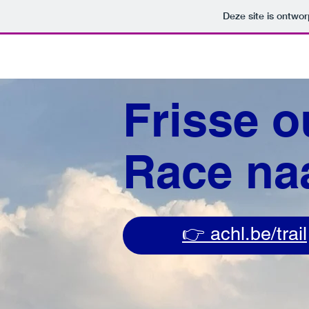
Deze site is ontw
Frisse o
Race na
👉 achl.be/trail